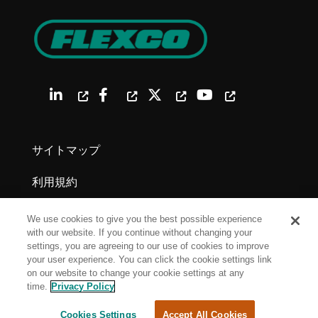
サイトマップ
利用規約
プライバシーポリシー
We use cookies to give you the best possible experience
with our website. If you continue without changing your
法的通知
settings, you are agreeing to our use of cookies to improve
your user experience. You can click the cookie settings link
on our website to change your cookie settings at any
Cookie Settings
time.
Privacy Policy
Cookies Settings
Accept All Cookies