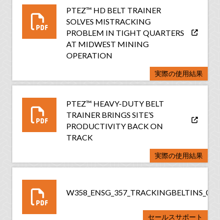
PTEZ™ HD BELT TRAINER
SOLVES MISTRACKING
PROBLEM IN TIGHT QUARTERS
AT MIDWEST MINING
OPERATION
実際の使用結果
PTEZ™ HEAVY-DUTY BELT
TRAINER BRINGS SITE’S
PRODUCTIVITY BACK ON
TRACK
実際の使用結果
W358_ENSG_357_TRACKINGBELTINS_060
セールスサポート