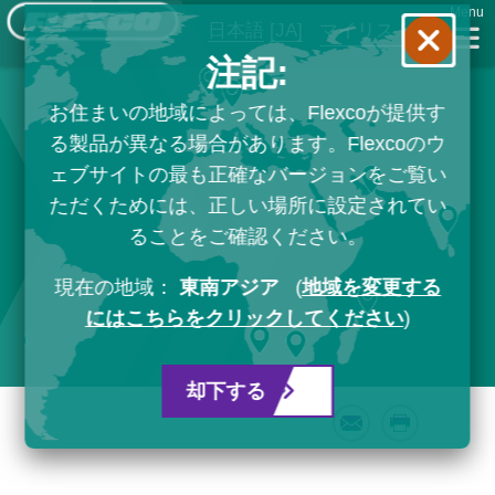
Menu
日本語
[JA]
マイリスト
注記:
お住まいの地域によっては、Flexcoが提供す
る製品が異なる場合があります。Flexcoのウ
ェブサイトの最も正確なバージョンをご覧い
ただくためには、正しい場所に設定されてい
ることをご確認ください。
現在の地域：
東南アジア
(
地域を変更する
にはこちらをクリックしてください
)
却下する
Email
Print