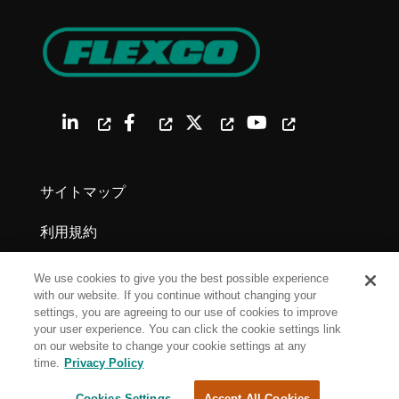
サイトマップ
利用規約
プライバシーポリシー
We use cookies to give you the best possible experience
with our website. If you continue without changing your
法的通知
settings, you are agreeing to our use of cookies to improve
your user experience. You can click the cookie settings link
on our website to change your cookie settings at any
Cookie Settings
time.
Privacy Policy
Cookies Settings
Accept All Cookies