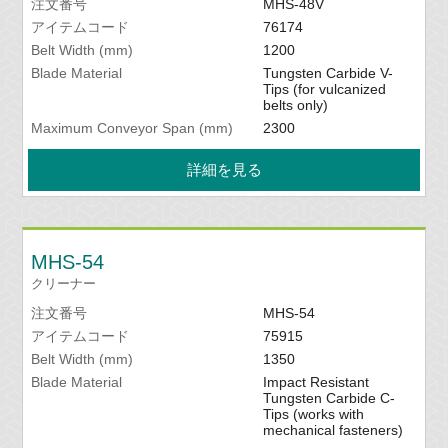
注文番号
MHS-48V
アイテムコード
76174
Belt Width (mm)
1200
Blade Material
Tungsten Carbide V-
Tips (for vulcanized
belts only)
Maximum Conveyor Span (mm)
2300
詳細を見る
MHS-54
クリーナー
注文番号
MHS-54
アイテムコード
75915
Belt Width (mm)
1350
Blade Material
Impact Resistant
Tungsten Carbide C-
Tips (works with
mechanical fasteners)