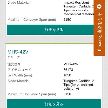
Blade Material
Impact Resistant
Tungsten Carbide C-
Tips (works with
mechanical fasteners)
Flexcoと連絡をとる
Maximum Conveyor Span (mm)
2150
詳細を見る
MHS-42V
クリーナー
注文番号
MHS-42V
アイテムコード
76173
Belt Width (mm)
1050
Blade Material
Tungsten Carbide V-
Tips (for vulcanized
belts only)
Maximum Conveyor Span (mm)
2150
詳細を見る