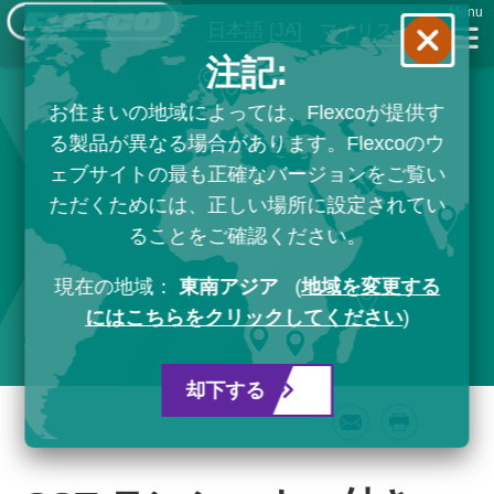
Menu
日本語
[JA]
マイリスト
注記:
お住まいの地域によっては、Flexcoが提供す
る製品が異なる場合があります。Flexcoのウ
ェブサイトの最も正確なバージョンをご覧い
ただくためには、正しい場所に設定されてい
ることをご確認ください。
現在の地域：
東南アジア
(
地域を変更する
にはこちらをクリックしてください
)
却下する
Email
Print