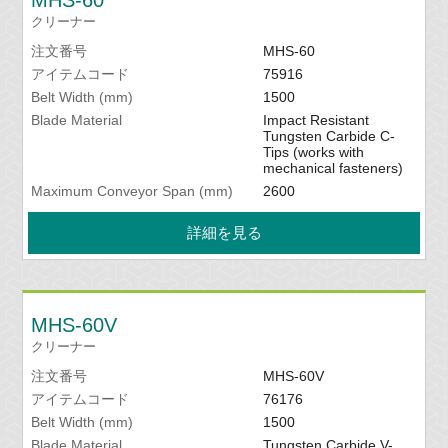
クリーナー
注文番号
MHS-60
アイテムコード
75916
Belt Width (mm)
1500
Blade Material
Impact Resistant
Tungsten Carbide C-
Tips (works with
mechanical fasteners)
Maximum Conveyor Span (mm)
2600
詳細を見る
MHS-60V
クリーナー
注文番号
MHS-60V
アイテムコード
76176
Belt Width (mm)
1500
Blade Material
Tungsten Carbide V-