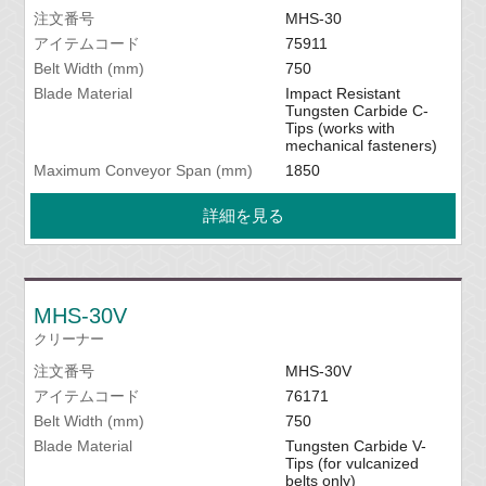
注文番号
MHS-30
アイテムコード
75911
Belt Width (mm)
750
Blade Material
Impact Resistant
Tungsten Carbide C-
Tips (works with
mechanical fasteners)
Maximum Conveyor Span (mm)
1850
詳細を見る
MHS-30V
クリーナー
注文番号
MHS-30V
アイテムコード
76171
Belt Width (mm)
750
Blade Material
Tungsten Carbide V-
Tips (for vulcanized
belts only)