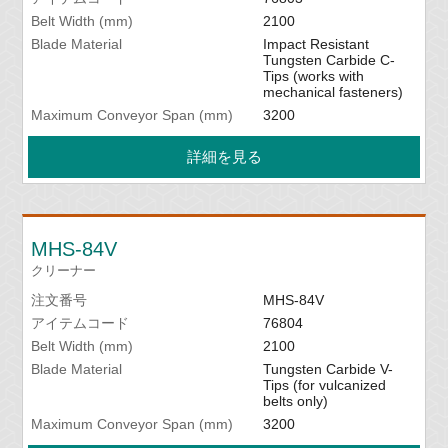
Belt Width (mm)
2100
Blade Material
Impact Resistant
Tungsten Carbide C-
Tips (works with
mechanical fasteners)
Maximum Conveyor Span (mm)
3200
詳細を見る
MHS-84V
クリーナー
注文番号
MHS-84V
アイテムコード
76804
Belt Width (mm)
2100
Blade Material
Tungsten Carbide V-
Tips (for vulcanized
belts only)
Maximum Conveyor Span (mm)
3200