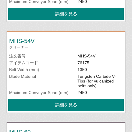
Maximum Conveyor Span (mm)
2450
詳細を見る
MHS-54V
クリーナー
注文番号
MHS-54V
アイテムコード
76175
Belt Width (mm)
1350
Blade Material
Tungsten Carbide V-
Tips (for vulcanized
belts only)
Maximum Conveyor Span (mm)
2450
詳細を見る
MHS-60