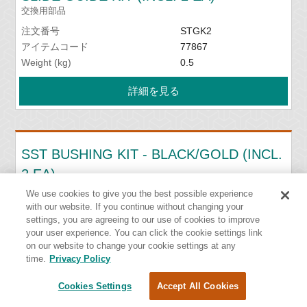
交換用部品
注文番号
STGK2
アイテムコード
77867
Weight (kg)
0.5
詳細を見る
SST BUSHING KIT - BLACK/GOLD (INCL.
2 EA)
交換用部品
We use cookies to give you the best possible experience
with our website. If you continue without changing your
注文番号
SSTBK-B
settings, you are agreeing to our use of cookies to improve
アイテムコード
76637
your user experience. You can click the cookie settings link
Weight (kg)
0.05
on our website to change your cookie settings at any
time.
Privacy Policy
詳細を見る
Cookies Settings
Accept All Cookies