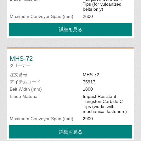
Tips (for vulcanized
belts only)
Maximum Conveyor Span (mm)
2600
詳細を見る
MHS-72
クリーナー
注文番号
MHS-72
アイテムコード
75917
Belt Width (mm)
1800
Blade Material
Impact Resistant
Tungsten Carbide C-
Tips (works with
mechanical fasteners)
Maximum Conveyor Span (mm)
2900
詳細を見る